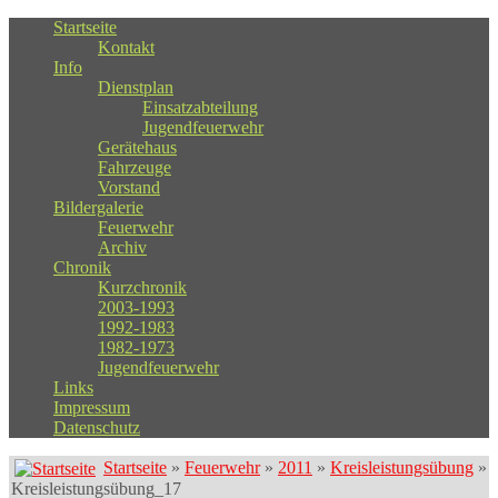
Startseite
Kontakt
Info
Dienstplan
Einsatzabteilung
Jugendfeuerwehr
Gerätehaus
Fahrzeuge
Vorstand
Bildergalerie
Feuerwehr
Archiv
Chronik
Kurzchronik
2003-1993
1992-1983
1982-1973
Jugendfeuerwehr
Links
Impressum
Datenschutz
Startseite
»
Feuerwehr
»
2011
»
Kreisleistungsübung
»
Kreisleistungsübung_17