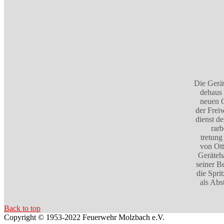
Die Gerä
dehaus 
neuen G
der Frei
dienst d
rar
tretung
von Ott
Geräteh
seiner B
die Spri
als Abs
Back to top
Copyright © 1953-2022 Feuerwehr Molzbach e.V.