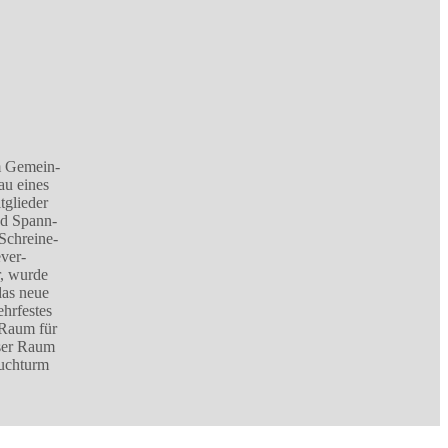
m Gemein-
au eines
tglieder
nd Spann-
Schreine-
ver-
r, wurde
das neue
hrfestes
 Raum für
eser Raum
auchturm