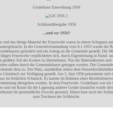
Gerätehaus Einweihung 1956
Schlüsselübergabe 1956
...und vor 1956?
te und das übrige Material der Feuerwehr waren in einem Schuppen a
untergebracht. In der Generalversammlung vorn 8.1.1955 wurde der B
erätehauses gefordert und ein Antrag an die Gemeinde gestellt. Die Mi
willigen Feuerwehr verpflichteten sich, durch Eigenleistung in Hand- u
en größten Teil der Kosten zu übernehmen. Nur die Materialkosten und 
beiten sollten durch die Gemeindekasse getragen werden. Die Gemeinde
 stimmte dem zu. Der Platz, unmittelbar neben dem Wasserhochbehälte
o Glotzbach zur Verfügung gestellt. Am 3. Juni 1956 präsentierte sich 
aus im festlichen Schmuck. Es kannte im Rahmen eines Bezirksfeuerwe
estimmung übergeben werden. In dem Feuerwehr- Gerätehaus war ein
tze und ein Raum für die Lagerung anderer Geräte (zunächst wurde di
tellraum für gemeindliche Zwecke genutzt). Hinzu kam noch der Schl
zum Trocknen der Schläuche.